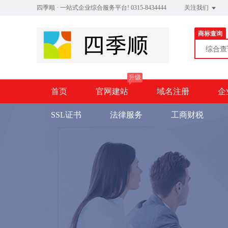
四季顺 · 一站式企业综合服务平台! 0315-8434444
关注我们
商标查询
综合
升级
首页
官网建站
域名注册
企
SSL证书
法律服务
工商财税