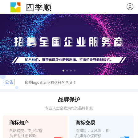
这些logo背后竟有这样的含义？
最新商标文件送达公告
品牌保护
专业人士全程为您的品牌护航
恭喜您取得商标注册证书，请及时领取
商标知产
商标交易
关于.INFO & .MOBI实名认证的重要通知
自助提交，专业审核
周期短，无风险， 即
员 评估注册风险。
刻拥有心仪商标
弘扬社会正能量，杜绝域名不良应用倡议