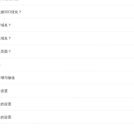
做SEO优化？
析域名？
换域名？
换页面？
块
新增与修改
景设置
表的设置
单的设置