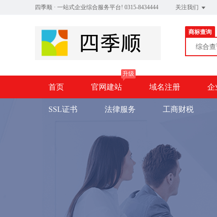
四季顺 · 一站式企业综合服务平台! 0315-8434444
关注我们
商标查询
综合
升级
首页
官网建站
域名注册
企
SSL证书
法律服务
工商财税