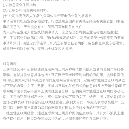
(八)信息安全保障措施。
(九)证明公司信誉的有关材料。
(十)公司法定代表人签署的公司依法经营电信业务的承诺书。
申请经营的电信业务依照法律、行政法规及国家有关规定须经有关主管部门事先
审核同意的，应当提交有关主管部门审核同意的文件。
尚未获得企业法人营业执照的申请人，应当提交公司的企业名称预先核准通知
书，不需提交前款第(二)项、第(九)项规定的材料。对于前款第(一)项规定的书面
申请和第(十)项规定的承诺书，拟成立有限责任公司的，应当由全体股东签署;拟
成立股份有限公司的，应当由全体发起人签署。
服务流程
互联网经营许可证是指通过互联网向上网用户有偿提供信息或者网页制作等服务
活动。有偿提供信息具体包括：互联网经营者以营利为目的而向用户提供收费信
息(即互联网用户须事先或事后向互联网经营者交纳一定费用才能通过互联网浏览
或下载的语音、文字、数据、图像以及其他任何形式的信息)以及收费短信息(即互
联网用户须事先或事后向互联网经营者交纳一定的费用才能通过互联网向移动电
话、固定电话等终端发送的、可供其浏览或下载的文字、铃声、图片等信息)等经
营活动;网页制作服务是指互联网经营者以赢利为目的、事先或事后收取用户一定
费用后，按照用户要求为其制作网页并在网站上予以发布的经营活动。
非经营性互联网经营，通过互联网向上网用户提供信息服务，其行为不涉及上述
有偿提供信息、网页制作等经营行为的，均属于非经营性互联网经营。