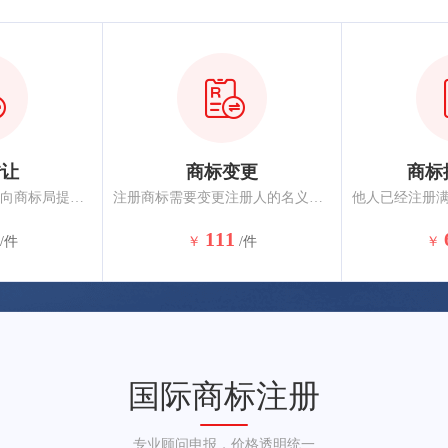
转让
商标变更
商标
转让注册商标的，应向商标局提出申请。相同或类似商品、服务上的相同近似商标应一并转让，约6-10个月核准完成。
注册商标需要变更注册人的名义、地址或者其他注册事项的，应当提出变更申请。变更商标注册人名义或地址的，商标注册人应将其全部注册商标一并变更，约3-5个月核准完成。
111
/件
￥
/件
￥
国际商标注册
专业顾问申报，价格透明统一