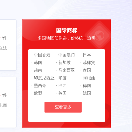
国际商标
9
/件
多国地区任你选，价格统一透明
立法
· 中国香港
· 中国澳门
· 日本
· 韩国
· 新加坡
· 菲律宾
· 越南
· 马来西亚
· 泰国
· 印度尼西亚
· 印度
· 阿根廷
· 墨西哥
· 巴西
· 德国
6
· 欧盟
· 英国
· 法国
/件
· 俄罗斯
· 意大利
· 西班牙
电商
查看更多
· 瑞典
· 土耳其
· 美国
· 加拿大
· 澳大利亚
· 新西兰