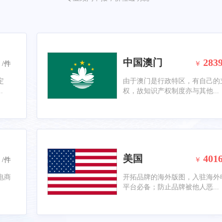
中国澳门
283
/件
￥
定
由于澳门是行政特区，有自己的
.
权，故知识产权制度亦与其他...
美国
401
/件
￥
电商
开拓品牌的海外版图，入驻海外
平台必备；防止品牌被他人恶...