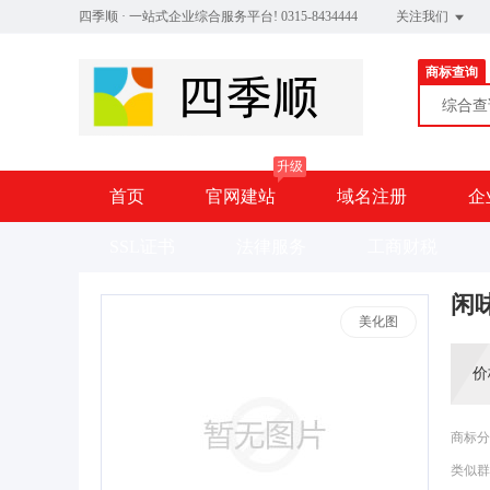
四季顺 · 一站式企业综合服务平台! 0315-8434444
关注我们
商标查询
综合
升级
首页
官网建站
域名注册
企
SSL证书
法律服务
工商财税
闲
美化图
价
商标分
类似群