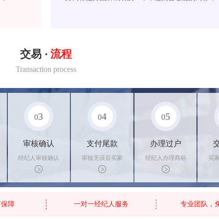
交易 ·
流程
Transaction process
3
4
5
0
0
0
审核确认
支付尾款
办理过户
经纪人审核确认
审核无误后买家
经纪人办理商标
买
商标状态
支付尾款，卖家
转让手续，交付
料
办理相关手续
相关证书
资
有保障
一对一经纪人服务
专业团队，