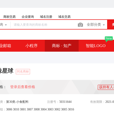
商标交易
企业查询
域名注册
域名交易
查询
全部分类
New
业邮箱
小程序
商标 · 知产
智能LOGO
味星球
同名商标
格：
登录后查看价格
该持有人
类：
第30类-小食配料
注册号：
50311644
有效期限：
2021-0
组：
3006 3010 3001 3007 3008 3004 3003 3002 3005 3016