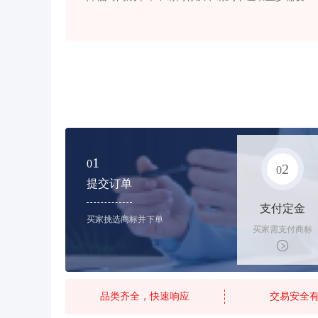
1
0
2
0
提交订单
支付定金
买家挑选商标并下单
买家需支付商标
标价的25%的购
买订金
品类齐全，快速响应
交易安全