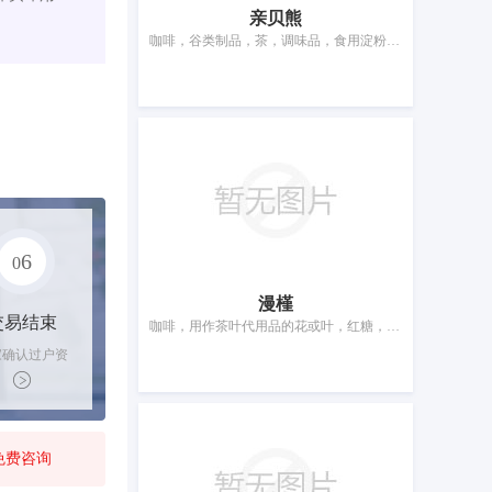
亲贝熊
咖啡，谷类制品，茶，调味品，食用淀粉，发面团用酵素，糖，米，以谷物为主的零食小吃，方便米饭
6
0
漫槿
交易结束
咖啡，用作茶叶代用品的花或叶，红糖，巧克力，甜食，冰糖燕窝，苓贝梨膏，面包，糕点，饼干
家确认过户资
后，平台解冻
金支付卖家
免费咨询