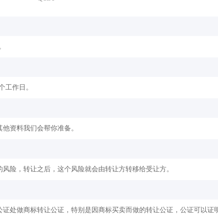
。
2个工作日。
其他资料我们会帮你准备。
的风险，转让之后，这个风险就会由转让方转移给受让方。
公证处做商标转让公证，特别是因商标买卖而做的转让公证，公证可以证