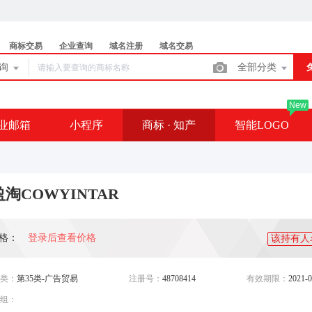
商标交易
企业查询
域名注册
域名交易
查询
全部分类
New
业邮箱
小程序
商标 · 知产
智能LOGO
淘COWYINTAR
格：
登录后查看价格
该持有人
类：
第35类-广告贸易
注册号：
48708414
有效期限：
2021-0
组：