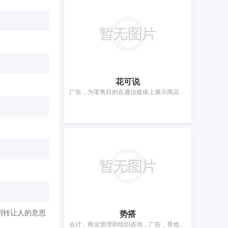
花可说
广告，为零售目的在通信媒体上展示商品，商业管理辅助，特许经营的商业管理，进出口代理，替他人推销，市场营销，为商品和服务的买卖双方提供在线市场，自动售货机出租，人事管理咨询
明转让人的意思
势搭
会计，商业管理和组织咨询，广告，替他人推销，将信息编入计算机数据库，特许经营的商业管理，计算机网络和网站的在线推广，寻找赞助，为商品和服务的买卖双方提供在线市场，药用、兽医用、卫生用制剂和医疗用品的批发服务