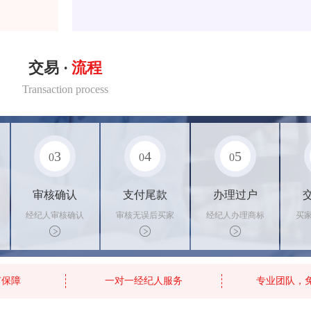
交易 ·
流程
Transaction process
3
4
5
0
0
0
审核确认
支付尾款
办理过户
经纪人审核确认
审核无误后买家
经纪人办理商标
买
商标状态
支付尾款，卖家
转让手续，交付
料
办理相关手续
相关证书
资
有保障
一对一经纪人服务
专业团队，