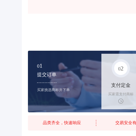
1
0
2
0
提交订单
支付定金
买家挑选商标并下单
买家需支付商标
标价的25%的购
买订金
品类齐全，快速响应
交易安全