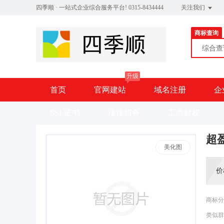
四季顺 · 一站式企业综合服务平台! 0315-8434444
关注我们
商标查询
综合
升级
首页
官网建站
域名注册
企
SSL证书
法律服务
工商财税
超盈
美化图
价
商标分
类似群